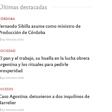
Últimas destacadas
CÓRDOBA
Fernando Sibilla asume como ministro de
Producción de Córdoba
19 minutos atrás
SOCIEDAD
El pan y el trabajo, su huella en la lucha obrera
argentina y los rituales para pedirle
prosperidad
42 minutos atrás
SUCESOS
Caso Agostina: detuvieron a dos inquilinos de
Barrelier
57 minutos atrás