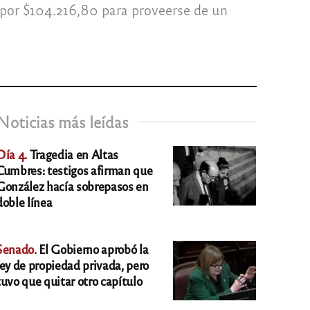
 por $104.216,80 para proveerse de un
Noticias más leídas
Día 4.
Tragedia en Altas
Cumbres: testigos afirman que
González hacía sobrepasos en
doble línea
Senado.
El Gobierno aprobó la
ley de propiedad privada, pero
tuvo que quitar otro capítulo