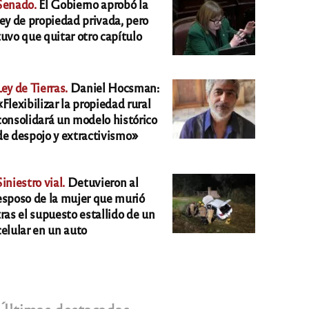
Senado.
El Gobierno aprobó la
ley de propiedad privada, pero
tuvo que quitar otro capítulo
Ley de Tierras.
Daniel Hocsman:
«Flexibilizar la propiedad rural
consolidará un modelo histórico
de despojo y extractivismo»
Siniestro vial.
Detuvieron al
esposo de la mujer que murió
tras el supuesto estallido de un
celular en un auto