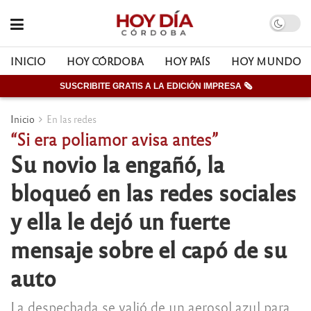
INICIO
HOY CÓRDOBA
HOY PAÍS
HOY MUNDO
SUSCRIBITE GRATIS A LA EDICIÓN IMPRESA 🗞
Inicio
En las redes
“Si era poliamor avisa antes”
Su novio la engañó, la
bloqueó en las redes sociales
y ella le dejó un fuerte
mensaje sobre el capó de su
auto
La despechada se valió de un aerosol azul para