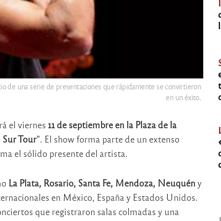
cio de una serie de presentaciones que rápidamente se convirtieron
en un éxito.
á el viernes
11 de septiembre en la Plaza de la
 Sur Tour
”.
El show forma parte de un extenso
ma el sólido presente del artista.
mo
La Plata, Rosario, Santa Fe, Mendoza, Neuquén
y
nternacionales en México, España y Estados Unidos.
nciertos que registraron salas colmadas y una