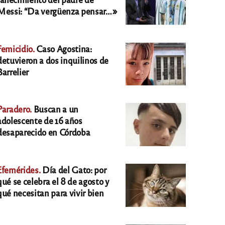
Messi: “Da vergüenza pensar…»
Femicidio.
Caso Agostina:
detuvieron a dos inquilinos de
Barrelier
Paradero.
Buscan a un
adolescente de 16 años
desaparecido en Córdoba
Efemérides.
Día del Gato: por
qué se celebra el 8 de agosto y
qué necesitan para vivir bien