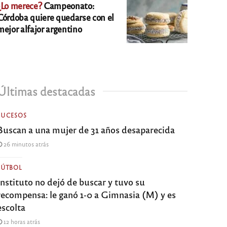
¿Lo merece?
Campeonato:
Córdoba quiere quedarse con el
mejor alfajor argentino
Últimas destacadas
SUCESOS
Buscan a una mujer de 31 años desaparecida
26 minutos atrás
FÚTBOL
Instituto no dejó de buscar y tuvo su
recompensa: le ganó 1-0 a Gimnasia (M) y es
escolta
12 horas atrás