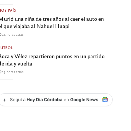
HOY PAÍS
Murió una niña de tres años al caer el auto en
el que viajaba al Nahuel Huapi
14 horas atrás
FÚTBOL
Boca y Vélez repartieron puntos en un partido
de ida y vuelta
15 horas atrás
+
Seguí a
Hoy Día Córdoba
en
Google News