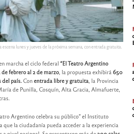
a escena lunes y jueves de la próxima semana, con entrada gratuita.
n marcha el ciclo federal
“El Teatro Argentino
 de febrero al 2 de marzo
, la propuesta exhibirá
650
 del país.
Con
entrada libre y gratuita
, la Provincia
ría de Punilla, Cosquín, Alta Gracia, Almafuerte,
tras.
atro Argentino celebra su público” el Instituto
ra que la ciudadanía pueda acceder a la experiencia
 a nivel nacional. Se presentaron más de
300 salas