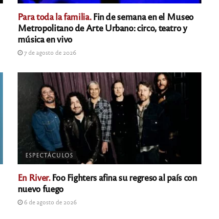
Para toda la familia.
Fin de semana en el Museo
Metropolitano de Arte Urbano: circo, teatro y
música en vivo
7 de agosto de 2026
ESPECTÁCULOS
En River.
Foo Fighters afina su regreso al país con
nuevo fuego
6 de agosto de 2026