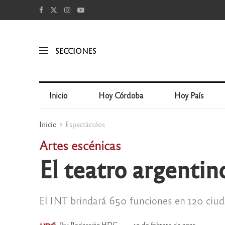
SECCIONES
Inicio
Hoy Córdoba
Hoy País
Inicio
Espectáculos
Artes escénicas
El teatro argentin
El INT brindará 650 funciones en 120 ciudad
Por
Redacción HDC
19 de febrero de 2025