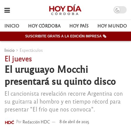
INICIO
HOY CÓRDOBA
HOY PAÍS
HOY MUNDO
SUSCRIBITE GRATIS A LA EDICIÓN IMPRESA 🗞
Inicio
Espectáculos
El jueves
El uruguayo Mocchi
presentará su quinto disco
El cancionista revelación recorre Argentina con
su guitarra al hombro y en tiempo récord para
presentar "El frío que nos convoca".
Por
Redacción HDC
8 de abril de 2025