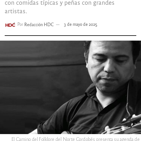
con comidas típicas y peñas con grandes
artistas.
Por
Redacción HDC
3 de mayo de 2025
El Camino del Folklore del Norte Cordobés presenta su agenda de