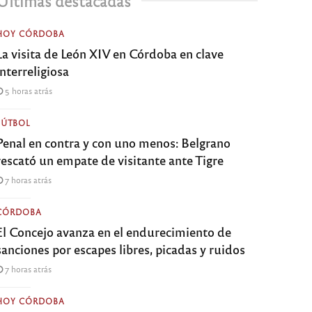
Últimas destacadas
HOY CÓRDOBA
La visita de León XIV en Córdoba en clave
interreligiosa
5 horas atrás
FÚTBOL
Penal en contra y con uno menos: Belgrano
rescató un empate de visitante ante Tigre
7 horas atrás
CÓRDOBA
El Concejo avanza en el endurecimiento de
sanciones por escapes libres, picadas y ruidos
7 horas atrás
HOY CÓRDOBA