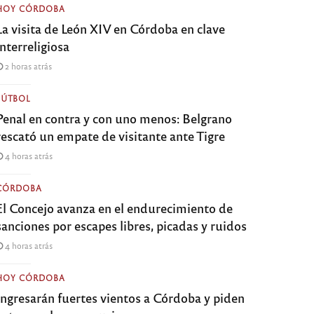
HOY CÓRDOBA
La visita de León XIV en Córdoba en clave
interreligiosa
2 horas atrás
FÚTBOL
Penal en contra y con uno menos: Belgrano
rescató un empate de visitante ante Tigre
4 horas atrás
CÓRDOBA
El Concejo avanza en el endurecimiento de
sanciones por escapes libres, picadas y ruidos
4 horas atrás
HOY CÓRDOBA
Ingresarán fuertes vientos a Córdoba y piden