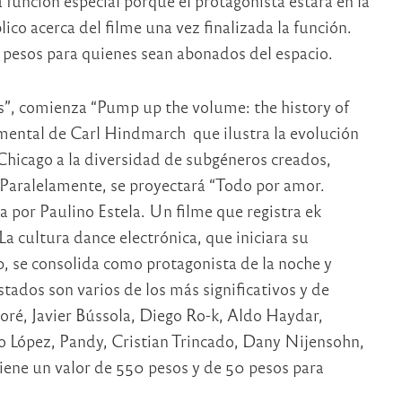
a función especial porque el protagonista estará en la
lico acerca del filme una vez finalizada la función.
 pesos para quienes sean abonados del espacio.
dos”, comienza “Pump up the volume: the history of
umental de Carl Hindmarch que ilustra la evolución
Chicago a la diversidad de subgéneros creados,
Paralelamente, se proyectará “Todo por amor.
 por Paulino Estela. Un filme que registra ek
a cultura dance electrónica, que iniciara su
, se consolida como protagonista de la noche y
tados son varios de los más significativos y de
toré, Javier Bússola, Diego Ro-k, Aldo Haydar,
vo López, Pandy, Cristian Trincado, Dany Nijensohn,
iene un valor de 550 pesos y de 50 pesos para