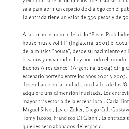
y explorar la relación que los une. Esta será un
sala para abrir un espacio de diálogo con el púb
La entrada tiene un valor de 550 pesos y de 50
A las 21, en el marco del ciclo “Pasos Prohibi
house music vol III” (Inglaterra, 2001) el doc
de la música “house”, desde su nacimiento en 
basados y expandidos hoy por todo el mundo. 
Buenos Aires dance” (Argentina, 2004) dirigida
escenario porteño entre los años 2001 y 2003. L
desembarco en la ciudad a mediados de los ‘80
adquiere una dimensión inusitada. Los entrevis
mayor trayectoria de la escena local: Carla Tin
Miguel Silver, Javier Zuker, Diego Cid, Gustá
Tomy Jacobs, Francisco Di Gianni. La entrada t
quienes sean abonados del espacio.