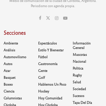
Medio de comunicación de la ciudad de Córdoba, Argentina.
Periodismo con agenda propia.
Secciones
Ambiente
Espectáculos
Información
General
Análisis
Estilo Y Bienestar
Mascotas
Automovilismo
Fútbol
Nacional
Autos
Gastronomía
Política
Azar
Gente
Rugby
Basquet
Golf
Salud
Boxeo
Hablemos Un Poco
Sociedad
Ciencia
Hockey
Sucesos
Columnistas
Hoy Comunidad
Tapa Del Día
Córdoba
Hoy Córdoba