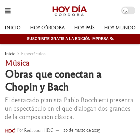
INICIO
HOY CÓRDOBA
HOY PAÍS
HOY MUNDO
SUSCRIBITE GRATIS A LA EDICIÓN IMPRESA 🗞
Inicio
Espectáculos
Música
Obras que conectan a
Chopin y Bach
El destacado pianista Pablo Rocchietti presenta
un espectáculo en el que dialogan dos grandes
de la composición clásica.
Por
Redacción HDC
20 de marzo de 2025