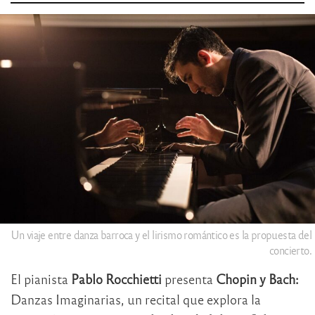
Un viaje entre danza barroca y el lirismo romántico es la propuesta del
concierto.
El pianista
Pablo Rocchietti
presenta
Chopin y Bach:
Danzas Imaginarias, un recital que explora la