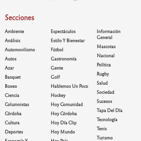
Secciones
Ambiente
Espectáculos
Información
General
Análisis
Estilo Y Bienestar
Mascotas
Automovilismo
Fútbol
Nacional
Autos
Gastronomía
Política
Azar
Gente
Rugby
Basquet
Golf
Salud
Boxeo
Hablemos Un Poco
Sociedad
Ciencia
Hockey
Sucesos
Columnistas
Hoy Comunidad
Tapa Del Día
Córdoba
Hoy Córdoba
Tecnología
Cultura
Hoy Día Clip
Tenis
Deportes
Hoy Mundo
Turismo
Economía Y
Hoy País