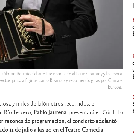
u álbum Retrato del aire fue nominado al Latin Grammy y lo llevó a
ectos junto a figuras como Bizarrap y recorriendo giras por China y
Europa.
osa y miles de kilómetros recorridos, el
n Río Tercero,
Pablo Jaurena
, presentará en Córdoba
r razones de programación, el concierto adelantó
ado 11 de julio a las 20 en el Teatro Comedia