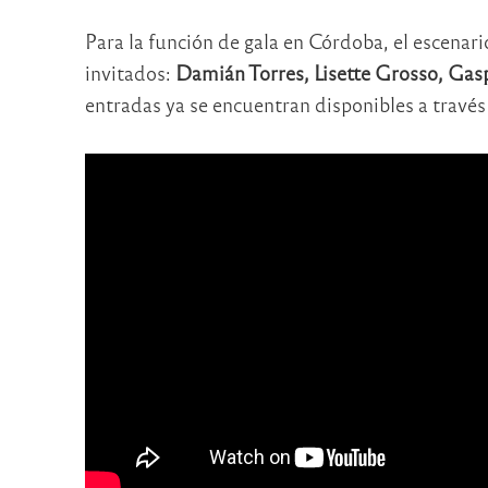
Para la función de gala en Córdoba, el escenar
invitados:
Damián Torres, Lisette Grosso, Gaspa
entradas ya se encuentran disponibles a travé