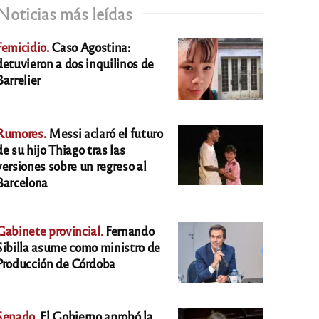
Noticias más leídas
Femicidio.
Caso Agostina:
detuvieron a dos inquilinos de
Barrelier
Rumores.
Messi aclaró el futuro
de su hijo Thiago tras las
versiones sobre un regreso al
Barcelona
Gabinete provincial.
Fernando
Sibilla asume como ministro de
Producción de Córdoba
Senado.
El Gobierno aprobó la