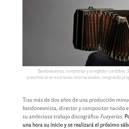
Bandoneonista, compositor y arreglador cordobés. S
presentarse en escenarios internacionales, integrando proy
Tras más de dos años de una producción minuci
bandoneonista, director y compositor nacido e
su ambicioso trabajo discográfico
Fueyerías
.
Po
una hora su inicio y se realizará el próximo sáb