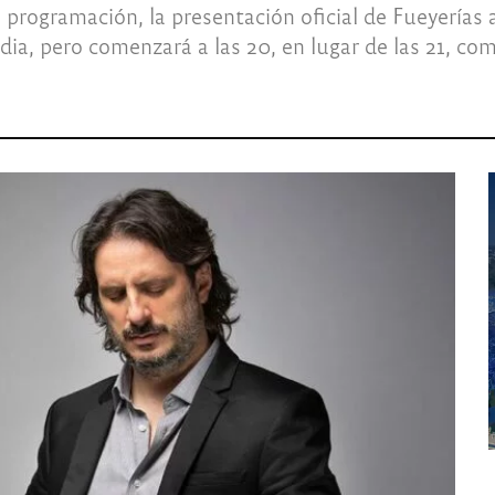
programación, la presentación oficial de Fueyerías a
dia, pero comenzará a las 20, en lugar de las 21, co