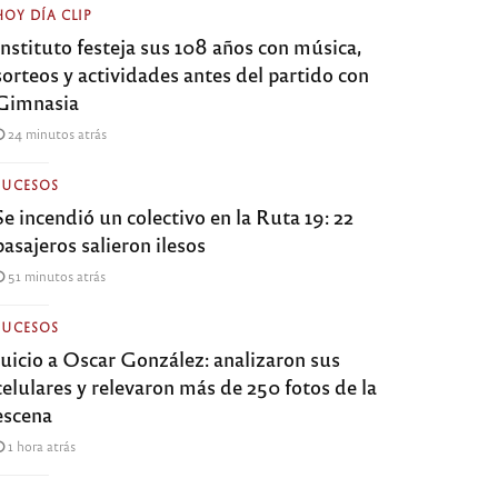
HOY DÍA CLIP
Instituto festeja sus 108 años con música,
sorteos y actividades antes del partido con
Gimnasia
24 minutos atrás
SUCESOS
Se incendió un colectivo en la Ruta 19: 22
pasajeros salieron ilesos
51 minutos atrás
SUCESOS
Juicio a Oscar González: analizaron sus
celulares y relevaron más de 250 fotos de la
escena
1 hora atrás