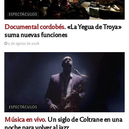
ESPECTÁCULOS
Documental cordobés.
«La Yegua de Troya»
suma nuevas funciones
5 de agosto de 2026
ESPECTÁCULOS
Música en vivo.
Un siglo de Coltrane en una
noche para volver al jazz