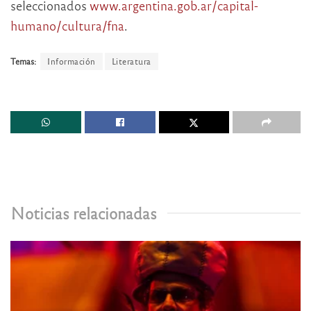
seleccionados
www.argentina.gob.ar/capital-
humano/cultura/fna
.
Temas:
Información
Literatura
Noticias relacionadas