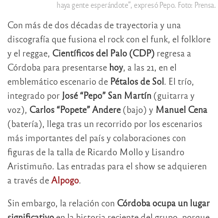
haya gente esperándote”, expresó Pepo. Foto: Prensa.
Con más de dos décadas de trayectoria y una
discografía que fusiona el rock con el funk, el folklore
y el reggae,
Científicos del Palo (CDP)
regresa a
Córdoba para presentarse
hoy
, a las 21, en el
emblemático escenario de
Pétalos de Sol
. El trío,
integrado por
José
“Pepo” San Martín
(guitarra y
voz),
Carlos “Popete” Andere
(bajo) y
Manuel Cena
(batería), llega tras un recorrido por los escenarios
más importantes del país y colaboraciones con
figuras de la talla de Ricardo Mollo y Lisandro
Aristimuño. Las entradas para el show se adquieren
a través de
Alpogo
.
Sin embargo, la relación con
Córdoba ocupa un lugar
significativo
en la historia reciente del grupo, porque