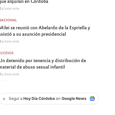
que alquilan en Córdoba
4 horas atrás
NACIONAL
Milei se reunió con Abelardo de la Espriella y
asistió a su asunción presidencial
4 horas atrás
SUCESOS
Un detenido por tenencia y distribución de
material de abuso sexual infantil
5 horas atrás
+
Seguí a
Hoy Día Córdoba
en
Google News