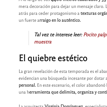
mera decoración para dejar un mensaje claro. 
atrás para ceder protagonismo a
texturas orgá
un fuerte a
rraigo en lo auténtico.
Tal vez te interese leer:
Pocito palpi
muestra
El quiebre estético
La gran revelación de esta temporada es el a
evidencian una búsqueda incesante por dotar a
personal.
En este escenario, el color abandonó 
una h
erramienta que delimita, organiza y cont
La arquitecta
Virginia Domínguez
, especialist