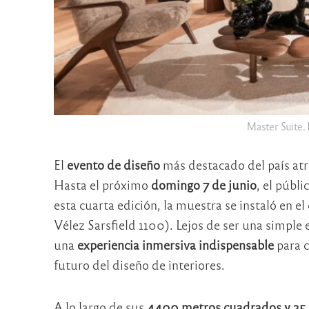
Master Suite. 
El
evento de diseño
más destacado del país atrav
Hasta el próximo
domingo 7 de junio
, el públ
esta cuarta edición, la muestra se instaló en e
Vélez Sarsfield 1100). Lejos de ser una simple 
una
experiencia inmersiva indispensable
para c
futuro del diseño de interiores.
A lo largo de sus
4400 metros cuadrados y 35 