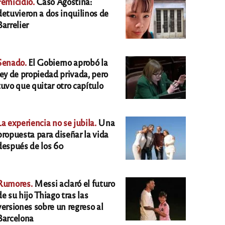
Femicidio.
Caso Agostina:
detuvieron a dos inquilinos de
Barrelier
Senado.
El Gobierno aprobó la
ley de propiedad privada, pero
tuvo que quitar otro capítulo
La experiencia no se jubila.
Una
propuesta para diseñar la vida
después de los 60
Rumores.
Messi aclaró el futuro
de su hijo Thiago tras las
versiones sobre un regreso al
Barcelona