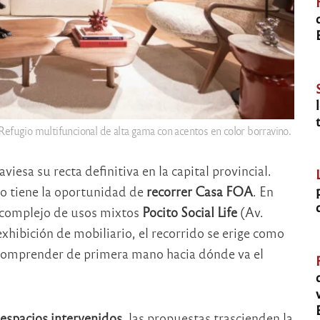
Refugio multifuncional de alta gama con acentos en color borravino.
iesa su recta definitiva en la capital provincial.
ico tiene la oportunidad de
recorrer Casa FOA
. En
l complejo de usos mixtos
Pocito Social Life
(Av.
exhibición de mobiliario, el recorrido se erige como
omprender de primera mano hacia dónde va el
espacios intervenidos
, las propuestas trascienden la