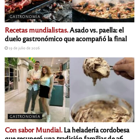
GASTRONOMÍA
Recetas mundialistas.
Asado vs. paella: el
duelo gastronómico que acompañó la final
19 de julio de 2026
GASTRONOMÍA
Con sabor Mundial.
La heladería cordobesa
que recuperó una tradición familiar de 36