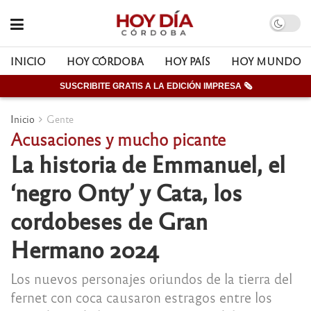
INICIO
HOY CÓRDOBA
HOY PAÍS
HOY MUNDO
SUSCRIBITE GRATIS A LA EDICIÓN IMPRESA 🗞
Inicio
Gente
Acusaciones y mucho picante
La historia de Emmanuel, el
‘negro Onty’ y Cata, los
cordobeses de Gran
Hermano 2024
Los nuevos personajes oriundos de la tierra del
fernet con coca causaron estragos entre los