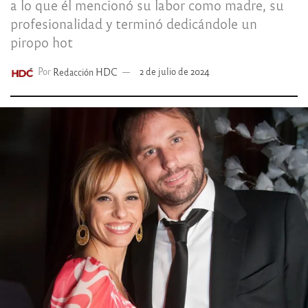
a lo que él mencionó su labor como madre, su
profesionalidad y terminó dedicándole un
piropo hot
Por
Redacción HDC
2 de julio de 2024