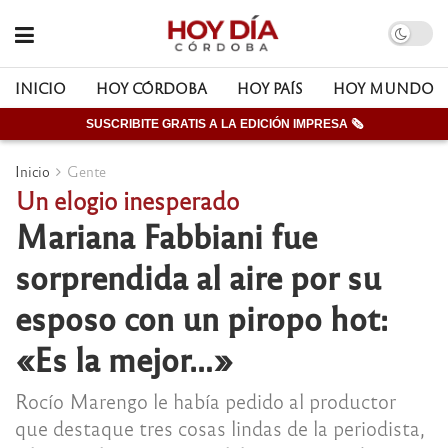
INICIO
HOY CÓRDOBA
HOY PAÍS
HOY MUNDO
SUSCRIBITE GRATIS A LA EDICIÓN IMPRESA 🗞
Inicio
Gente
Un elogio inesperado
Mariana Fabbiani fue
sorprendida al aire por su
esposo con un piropo hot:
«Es la mejor…»
Rocío Marengo le había pedido al productor
que destaque tres cosas lindas de la periodista,