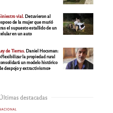
Siniestro vial.
Detuvieron al
esposo de la mujer que murió
tras el supuesto estallido de un
celular en un auto
Ley de Tierras.
Daniel Hocsman:
«Flexibilizar la propiedad rural
consolidará un modelo histórico
de despojo y extractivismo»
Últimas destacadas
NACIONAL