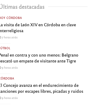
Últimas destacadas
HOY CÓRDOBA
La visita de León XIV en Córdoba en clave
interreligiosa
7 horas atrás
FÚTBOL
Penal en contra y con uno menos: Belgrano
rescató un empate de visitante ante Tigre
9 horas atrás
CÓRDOBA
El Concejo avanza en el endurecimiento de
sanciones por escapes libres, picadas y ruidos
9 horas atrás