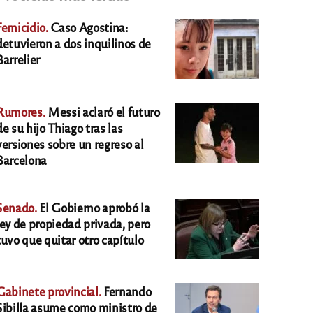
Femicidio.
Caso Agostina:
detuvieron a dos inquilinos de
Barrelier
Rumores.
Messi aclaró el futuro
de su hijo Thiago tras las
versiones sobre un regreso al
Barcelona
Senado.
El Gobierno aprobó la
ley de propiedad privada, pero
tuvo que quitar otro capítulo
Gabinete provincial.
Fernando
Sibilla asume como ministro de