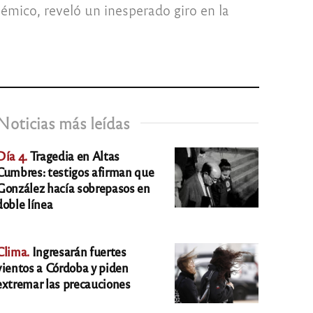
lémico, reveló un inesperado giro en la
Noticias más leídas
Día 4.
Tragedia en Altas
Cumbres: testigos afirman que
González hacía sobrepasos en
doble línea
Clima.
Ingresarán fuertes
vientos a Córdoba y piden
extremar las precauciones