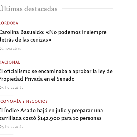
Últimas destacadas
CÓRDOBA
Carolina Basualdo: «No podemos ir siempre
detrás de las cenizas»
1 hora atrás
NACIONAL
El oficialismo se encaminaba a aprobar la ley de
Propiedad Privada en el Senado
5 horas atrás
ECONOMÍA Y NEGOCIOS
El Índice Asado bajó en julio y preparar una
parrillada costó $142.900 para 10 personas
5 horas atrás