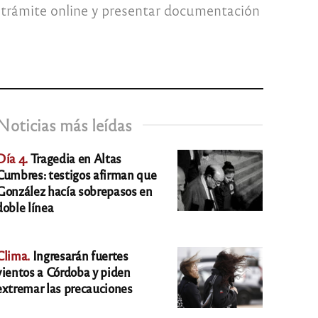
un trámite online y presentar documentación
Noticias más leídas
Día 4.
Tragedia en Altas
Cumbres: testigos afirman que
González hacía sobrepasos en
doble línea
Clima.
Ingresarán fuertes
vientos a Córdoba y piden
extremar las precauciones