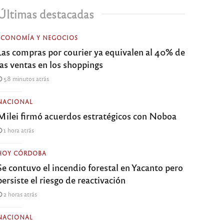
Últimas destacadas
ECONOMÍA Y NEGOCIOS
Las compras por courier ya equivalen al 40% de
las ventas en los shoppings
58 minutos atrás
NACIONAL
Milei firmó acuerdos estratégicos con Noboa
1 hora atrás
HOY CÓRDOBA
Se contuvo el incendio forestal en Yacanto pero
persiste el riesgo de reactivación
2 horas atrás
NACIONAL