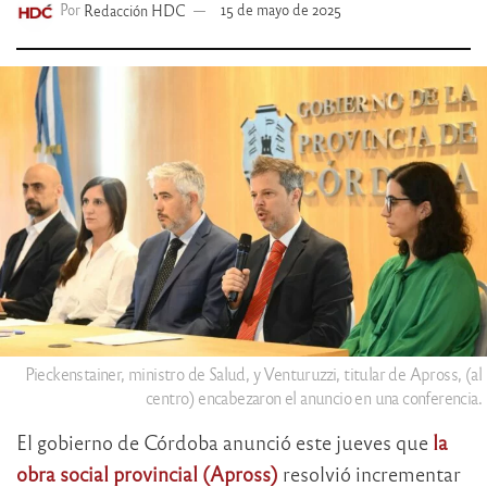
Por
Redacción HDC
15 de mayo de 2025
Pieckenstainer, ministro de Salud, y Venturuzzi, titular de Apross, (al
centro) encabezaron el anuncio en una conferencia.
El gobierno de Córdoba anunció este jueves que
la
obra social provincial (Apross)
resolvió incrementar