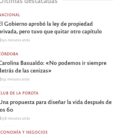
Últimas destacadas
NACIONAL
El Gobierno aprobó la ley de propiedad
privada, pero tuvo que quitar otro capítulo
50 minutos atrás
CÓRDOBA
Carolina Basualdo: «No podemos ir siempre
detrás de las cenizas»
55 minutos atrás
CLUB DE LA POROTA
Una propuesta para diseñar la vida después de
los 60
58 minutos atrás
ECONOMÍA Y NEGOCIOS