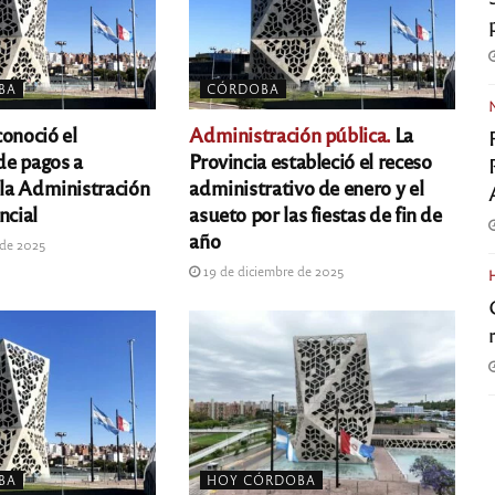
BA
CÓRDOBA
onoció el
Administración pública.
La
de pagos a
Provincia estableció el receso
 la Administración
administrativo de enero y el
ncial
asueto por las fiestas de fin de
año
 de 2025
19 de diciembre de 2025
BA
HOY CÓRDOBA