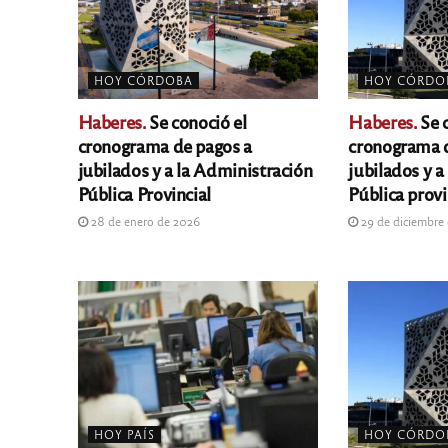
HOY CÓRDOBA
HOY CÓRDO
Haberes.
Se conoció el
Haberes.
Se c
cronograma de pagos a
cronograma 
jubilados y a la Administración
jubilados y a
Pública Provincial
Pública provi
28 de enero de 2026
29 de diciembre
HOY PAÍS
HOY CÓRDO