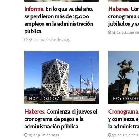
Informe.
En lo que va del año,
Haberes.
Com
se perdieron más de 15.000
cronograma d
empleos en la administración
jubilados y a
pública
31 de octubre d
28 de noviembre de 2025
HOY CÓRDOBA
HOY CÓRDO
Haberes.
Comienza el jueves el
Cronograma
cronograma de pagos a la
y comienza e
administración pública
la administra
29 de julio de 2025
30 de junio de 