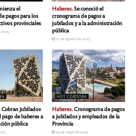
ienza el
Haberes.
Se conoció el
e pagos para los
cronograma de pagos a
ctivos provinciales
jubilados y a la administración
pública
e 2025
27 de agosto de 2025
BA
HOY CÓRDOBA
.
Cobran jubilados
Haberes.
Cronograma de pagos
l pago de haberes a
a jubilados y empleados de la
ción pública
Provincia
2025
29 de mayo de 2025