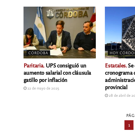
CÓRDOBA
HOY CÓRDO
Paritaria.
UPS consiguió un
Estatales.
Se 
aumento salarial con cláusula
cronograma d
gatillo por inflación
administraci
provincial
22 de mayo de 2025
28 de abril de 2
PÁG
1