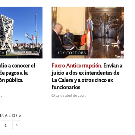
BA
HOY CÓRDOBA
dio a conocer el
Fuero Anticorrupción.
Envían a
e pagos a la
juicio a dos ex intendentes de
ón pública
La Calera y a otros cinco ex
funcionarios
025
24 de abril de 2025
INA 1 DE 2
2