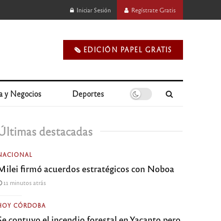
Iniciar Sesión
Regístrate Gratis
🗞️ EDICIÓN PAPEL GRATIS
a y Negocios
Deportes
Últimas destacadas
NACIONAL
Milei firmó acuerdos estratégicos con Noboa
11 minutos atrás
HOY CÓRDOBA
Se contuvo el incendio forestal en Yacanto pero