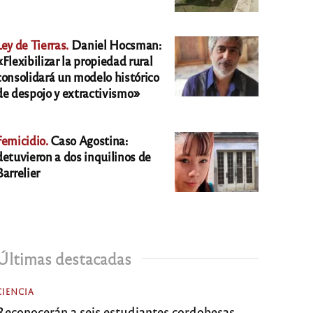
Ley de Tierras.
Daniel Hocsman:
«Flexibilizar la propiedad rural
consolidará un modelo histórico
de despojo y extractivismo»
Femicidio.
Caso Agostina:
detuvieron a dos inquilinos de
Barrelier
Últimas destacadas
CIENCIA
Reconocerán a seis estudiantes cordobesas