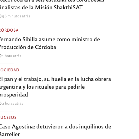
finalistas de la Misión ShakthiSAT
56 minutos atrás
CÓRDOBA
Fernando Sibilla asume como ministro de
Producción de Córdoba
1 hora atrás
SOCIEDAD
El pan y el trabajo, su huella en la lucha obrera
argentina y los rituales para pedirle
prosperidad
2 horas atrás
SUCESOS
Caso Agostina: detuvieron a dos inquilinos de
Barrelier