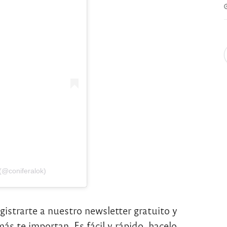
(@coniferalok)
egistrarte a nuestro newsletter gratuito y
ás te importan. Es fácil y rápido, hacelo