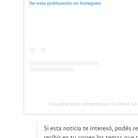
Ver esta publicación en Instagram
Una publicación compartida por Coniferal SA 
Si esta noticia te interesó, podés r
recibir en tu correo los temas que m