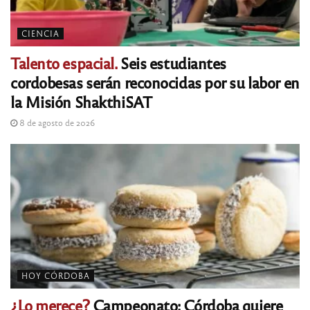
CIENCIA
Talento espacial.
Seis estudiantes
cordobesas serán reconocidas por su labor en
la Misión ShakthiSAT
8 de agosto de 2026
HOY CÓRDOBA
¿Lo merece?
Campeonato: Córdoba quiere