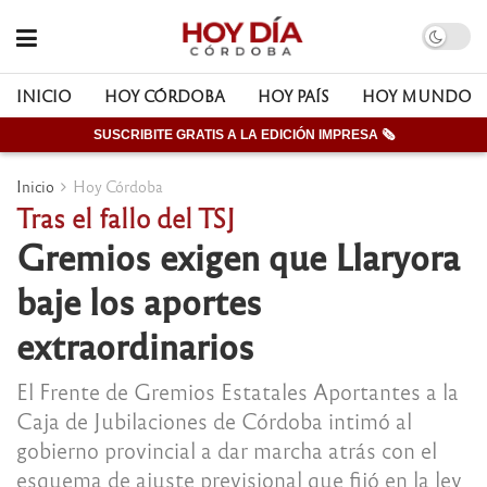
INICIO
HOY CÓRDOBA
HOY PAÍS
HOY MUNDO
SUSCRIBITE GRATIS A LA EDICIÓN IMPRESA 🗞
Inicio
Hoy Córdoba
Tras el fallo del TSJ
Gremios exigen que Llaryora
baje los aportes
extraordinarios
El Frente de Gremios Estatales Aportantes a la
Caja de Jubilaciones de Córdoba intimó al
gobierno provincial a dar marcha atrás con el
esquema de ajuste previsional que fijó en la ley