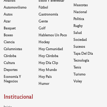
Análisis
Estilo Y Bienestar
Mascotas
Automovilismo
Fútbol
Nacional
Autos
Gastronomía
Política
Azar
Gente
Rugby
Basquet
Golf
Salud
Boxeo
Hablemos Un Poco
Sociedad
Ciencia
Hockey
Sucesos
Columnistas
Hoy Comunidad
Tapa Del Día
Córdoba
Hoy Córdoba
Tecnología
Cultura
Hoy Día Clip
Tenis
Deportes
Hoy Mundo
Turismo
Economía Y
Hoy País
Negocios
Voley
Humor
Institucional
Inicio