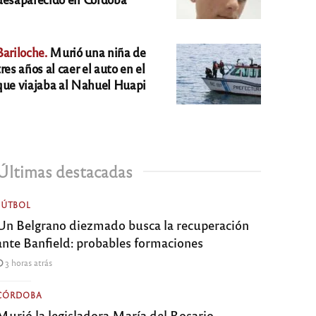
Bariloche.
Murió una niña de
tres años al caer el auto en el
que viajaba al Nahuel Huapi
Últimas destacadas
FÚTBOL
Un Belgrano diezmado busca la recuperación
ante Banfield: probables formaciones
3 horas atrás
CÓRDOBA
Murió la legisladora María del Rosario