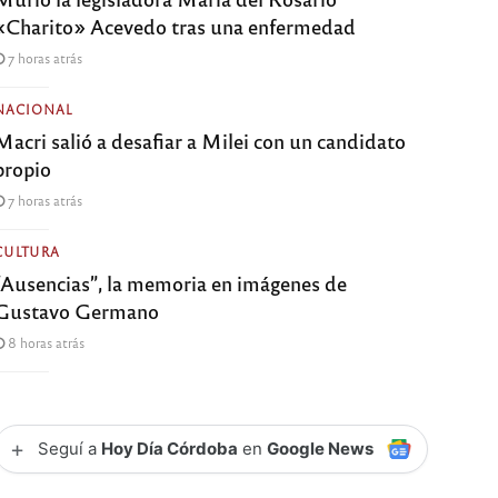
«Charito» Acevedo tras una enfermedad
7 horas atrás
NACIONAL
Macri salió a desafiar a Milei con un candidato
propio
7 horas atrás
CULTURA
“Ausencias”, la memoria en imágenes de
Gustavo Germano
8 horas atrás
+
Seguí a
Hoy Día Córdoba
en
Google News