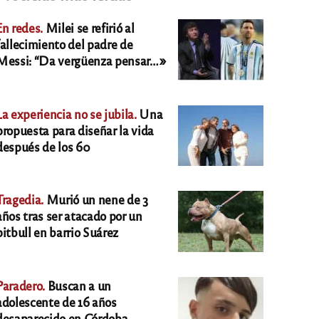
En redes.
Milei se refirió al
fallecimiento del padre de
Messi: “Da vergüenza pensar…»
La experiencia no se jubila.
Una
propuesta para diseñar la vida
después de los 60
Tragedia.
Murió un nene de 3
años tras ser atacado por un
pitbull en barrio Suárez
Paradero.
Buscan a un
adolescente de 16 años
desaparecido en Córdoba