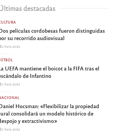
Últimas destacadas
CULTURA
Dos películas cordobesas fueron distinguidas
por su recorrido audiovisual
1 hora atrás
FÚTBOL
La UEFA mantiene el boicot a la FIFA tras el
escándalo de Infantino
1 hora atrás
NACIONAL
Daniel Hocsman: «Flexibilizar la propiedad
rural consolidará un modelo histórico de
despojo y extractivismo»
1 hora atrás