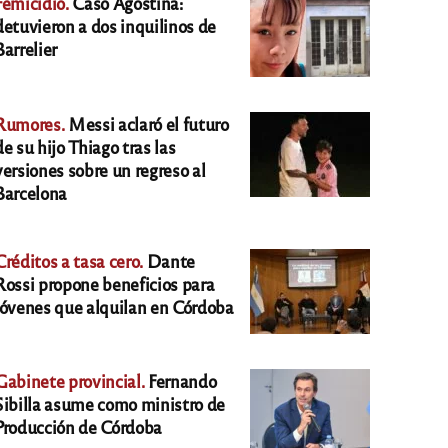
Femicidio.
Caso Agostina:
detuvieron a dos inquilinos de
Barrelier
Rumores.
Messi aclaró el futuro
de su hijo Thiago tras las
versiones sobre un regreso al
Barcelona
Créditos a tasa cero.
Dante
Rossi propone beneficios para
jóvenes que alquilan en Córdoba
Gabinete provincial.
Fernando
Sibilla asume como ministro de
Producción de Córdoba