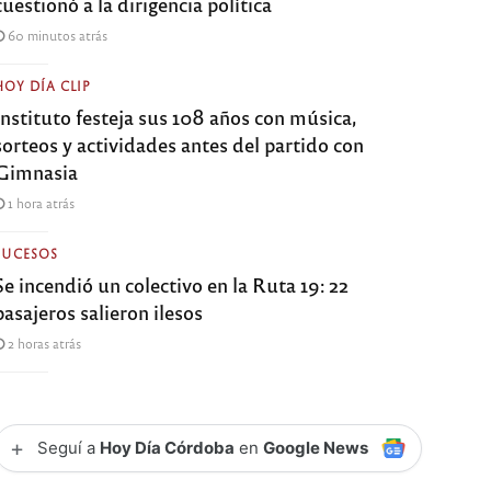
cuestionó a la dirigencia política
60 minutos atrás
HOY DÍA CLIP
Instituto festeja sus 108 años con música,
sorteos y actividades antes del partido con
Gimnasia
1 hora atrás
SUCESOS
Se incendió un colectivo en la Ruta 19: 22
pasajeros salieron ilesos
2 horas atrás
+
Seguí a
Hoy Día Córdoba
en
Google News