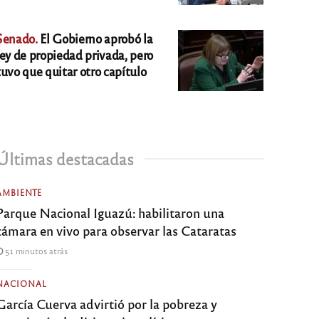
Senado.
El Gobierno aprobó la
ley de propiedad privada, pero
tuvo que quitar otro capítulo
Últimas destacadas
AMBIENTE
Parque Nacional Iguazú: habilitaron una
cámara en vivo para observar las Cataratas
51 minutos atrás
NACIONAL
García Cuerva advirtió por la pobreza y