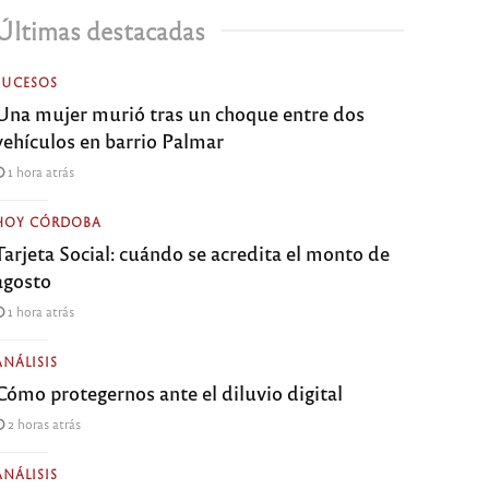
Últimas destacadas
SUCESOS
Una mujer murió tras un choque entre dos
vehículos en barrio Palmar
1 hora atrás
HOY CÓRDOBA
Tarjeta Social: cuándo se acredita el monto de
agosto
1 hora atrás
ANÁLISIS
Cómo protegernos ante el diluvio digital
2 horas atrás
ANÁLISIS