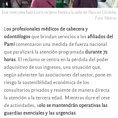
Este miércoles habrá otro reclamo frente a la sede de Pami en Córdoba.
Foto: Naitria.
L
os profesionales médicos de cabecera y
odontólogos
que brindan servicios a los
afiliados del
Pami
comenzaron una medida de fuerza nacional
que paralizará la atención programada
durante 72
horas
.
El reclamo se centra en la pérdida del poder
adquisitivo de sus ingresos, una situación que,
según advierten las asociaciones del sector, pone en
riesgo la sostenibilidad económica de los
consultorios privados y resiente de manera directa
la atención a la tercera edad.
Mientras dure el cese
de actividades, s
olo se mantendrán operativas las
guardias esenciales y las urgencias
.