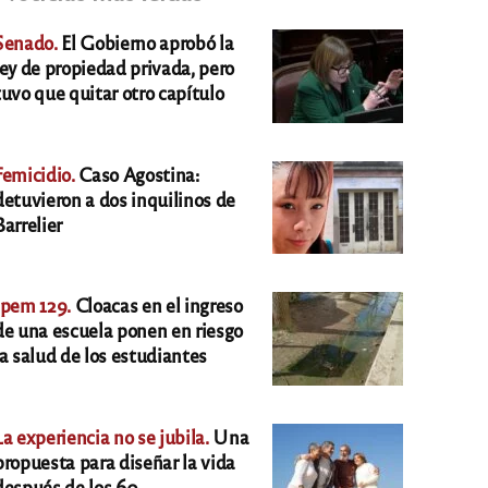
Senado.
El Gobierno aprobó la
ley de propiedad privada, pero
tuvo que quitar otro capítulo
Femicidio.
Caso Agostina:
detuvieron a dos inquilinos de
Barrelier
Ipem 129.
Cloacas en el ingreso
de una escuela ponen en riesgo
la salud de los estudiantes
La experiencia no se jubila.
Una
propuesta para diseñar la vida
después de los 60