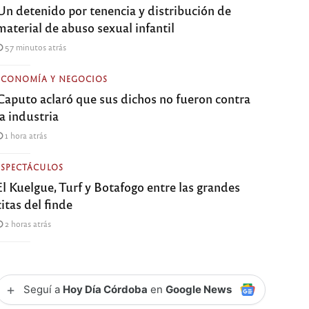
Un detenido por tenencia y distribución de
material de abuso sexual infantil
57 minutos atrás
ECONOMÍA Y NEGOCIOS
Caputo aclaró que sus dichos no fueron contra
la industria
1 hora atrás
ESPECTÁCULOS
El Kuelgue, Turf y Botafogo entre las grandes
citas del finde
2 horas atrás
+
Seguí a
Hoy Día Córdoba
en
Google News