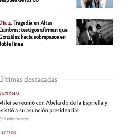
Día 4.
Tragedia en Altas
Cumbres: testigos afirman que
González hacía sobrepasos en
doble línea
Últimas destacadas
NACIONAL
Milei se reunió con Abelardo de la Espriella y
asistió a su asunción presidencial
18 minutos atrás
SUCESOS