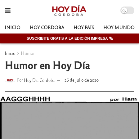
INICIO
HOY CÓRDOBA
HOY PAÍS
HOY MUNDO
SUSCRIBITE GRATIS A LA EDICIÓN IMPRESA 🗞
Inicio
Humor
Humor en Hoy Día
Por
Hoy Dia Córdoba
26 de julio de 2020