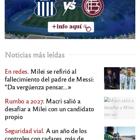
Noticias más leídas
En redes.
Milei se refirió al
fallecimiento del padre de Messi:
“Da vergüenza pensar…»
Rumbo a 2027.
Macri salió a
desafiar a Milei con un candidato
propio
Seguridad vial.
A un año de los
controles con radares, más de