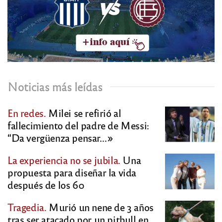
Noticias más leídas
En redes.
Milei se refirió al
fallecimiento del padre de Messi:
“Da vergüenza pensar…»
La experiencia no se jubila.
Una
propuesta para diseñar la vida
después de los 60
Tragedia.
Murió un nene de 3 años
tras ser atacado por un pitbull en