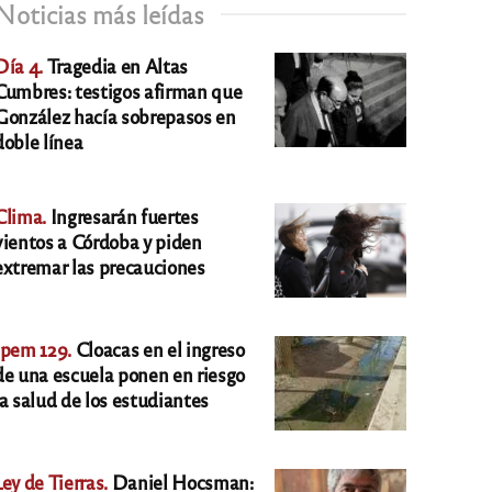
Noticias más leídas
Día 4.
Tragedia en Altas
Cumbres: testigos afirman que
González hacía sobrepasos en
doble línea
Clima.
Ingresarán fuertes
vientos a Córdoba y piden
extremar las precauciones
Ipem 129.
Cloacas en el ingreso
de una escuela ponen en riesgo
la salud de los estudiantes
Ley de Tierras.
Daniel Hocsman: