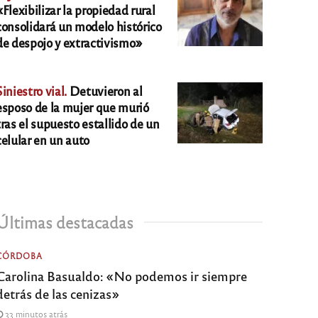
«Flexibilizar la propiedad rural
consolidará un modelo histórico
de despojo y extractivismo»
Siniestro vial.
Detuvieron al
esposo de la mujer que murió
tras el supuesto estallido de un
celular en un auto
Últimas destacadas
CÓRDOBA
Carolina Basualdo: «No podemos ir siempre
detrás de las cenizas»
33 minutos atrás