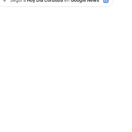
+
Seguí a
Hoy Día Córdoba
en
Google News