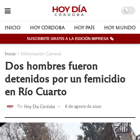
INICIO
HOY CÓRDOBA
HOY PAÍS
HOY MUNDO
SUSCRIBITE GRATIS A LA EDICIÓN IMPRESA 🗞
Inicio
Información General
Dos hombres fueron
detenidos por un femicidio
en Río Cuarto
Por
Hoy Dia Córdoba
6 de agosto de 2020