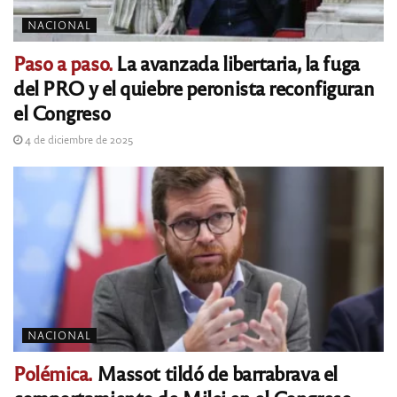
NACIONAL
Paso a paso.
La avanzada libertaria, la fuga
del PRO y el quiebre peronista reconfiguran
el Congreso
4 de diciembre de 2025
NACIONAL
Polémica.
Massot tildó de barrabrava el