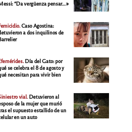
Messi: “Da vergüenza pensar…»
Femicidio.
Caso Agostina:
detuvieron a dos inquilinos de
Barrelier
Efemérides.
Día del Gato: por
qué se celebra el 8 de agosto y
qué necesitan para vivir bien
Siniestro vial.
Detuvieron al
esposo de la mujer que murió
tras el supuesto estallido de un
celular en un auto