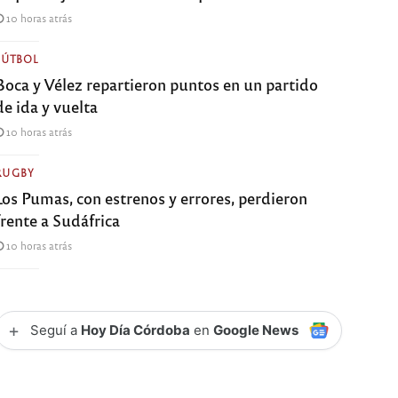
10 horas atrás
FÚTBOL
Boca y Vélez repartieron puntos en un partido
de ida y vuelta
10 horas atrás
RUGBY
Los Pumas, con estrenos y errores, perdieron
frente a Sudáfrica
10 horas atrás
+
Seguí a
Hoy Día Córdoba
en
Google News