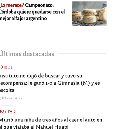
¿Lo merece?
Campeonato:
Córdoba quiere quedarse con el
mejor alfajor argentino
Últimas destacadas
FÚTBOL
Instituto no dejó de buscar y tuvo su
recompensa: le ganó 1-0 a Gimnasia (M) y es
escolta
8 horas atrás
HOY PAÍS
Murió una niña de tres años al caer el auto en
el que viajaba al Nahuel Huapi