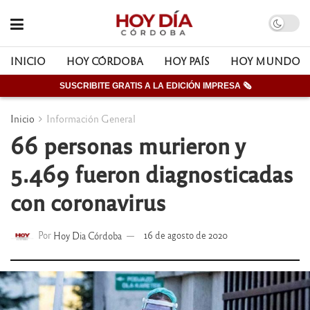
INICIO
HOY CÓRDOBA
HOY PAÍS
HOY MUNDO
SUSCRIBITE GRATIS A LA EDICIÓN IMPRESA 🗞
Inicio
Información General
66 personas murieron y
5.469 fueron diagnosticadas
con coronavirus
Por
Hoy Dia Córdoba
16 de agosto de 2020