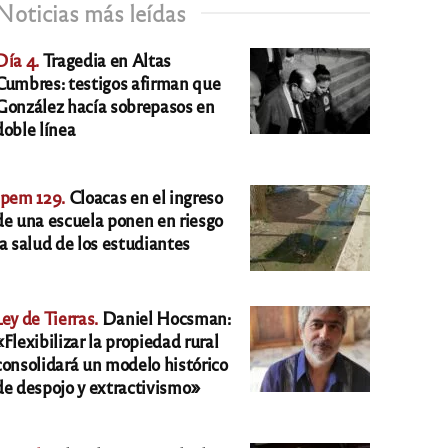
Noticias más leídas
Día 4.
Tragedia en Altas
Cumbres: testigos afirman que
González hacía sobrepasos en
doble línea
Ipem 129.
Cloacas en el ingreso
de una escuela ponen en riesgo
la salud de los estudiantes
Ley de Tierras.
Daniel Hocsman:
«Flexibilizar la propiedad rural
consolidará un modelo histórico
de despojo y extractivismo»