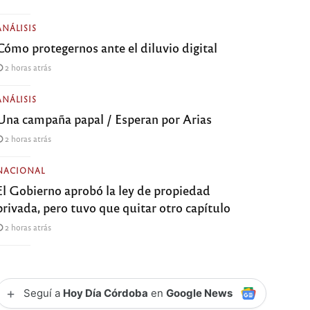
ANÁLISIS
Cómo protegernos ante el diluvio digital
2 horas atrás
ANÁLISIS
Una campaña papal / Esperan por Arias
2 horas atrás
NACIONAL
El Gobierno aprobó la ley de propiedad
privada, pero tuvo que quitar otro capítulo
2 horas atrás
+
Seguí a
Hoy Día Córdoba
en
Google News