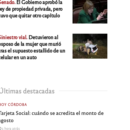
Senado.
El Gobierno aprobó la
ley de propiedad privada, pero
tuvo que quitar otro capítulo
Siniestro vial.
Detuvieron al
esposo de la mujer que murió
tras el supuesto estallido de un
celular en un auto
Últimas destacadas
HOY CÓRDOBA
Tarjeta Social: cuándo se acredita el monto de
agosto
1 hora atrás