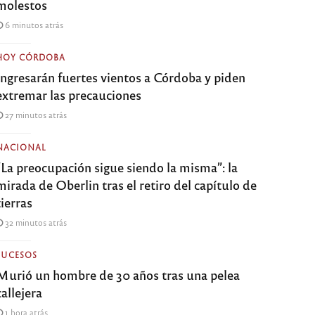
molestos
6 minutos atrás
HOY CÓRDOBA
Ingresarán fuertes vientos a Córdoba y piden
extremar las precauciones
27 minutos atrás
NACIONAL
“La preocupación sigue siendo la misma”: la
mirada de Oberlin tras el retiro del capítulo de
tierras
32 minutos atrás
SUCESOS
Murió un hombre de 30 años tras una pelea
callejera
1 hora atrás