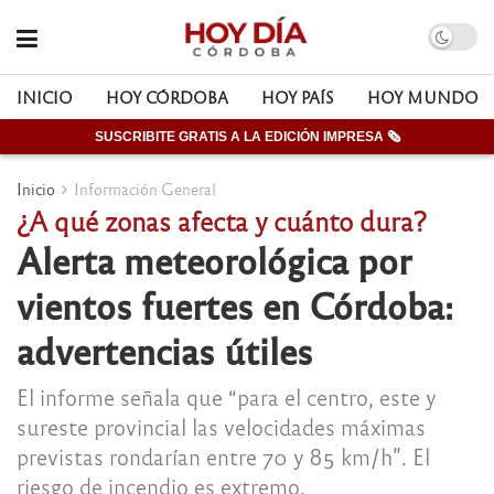
INICIO
HOY CÓRDOBA
HOY PAÍS
HOY MUNDO
SUSCRIBITE GRATIS A LA EDICIÓN IMPRESA 🗞
Inicio
Información General
¿A qué zonas afecta y cuánto dura?
Alerta meteorológica por
vientos fuertes en Córdoba:
advertencias útiles
El informe señala que “para el centro, este y
sureste provincial las velocidades máximas
previstas rondarían entre 70 y 85 km/h”. El
riesgo de incendio es extremo.