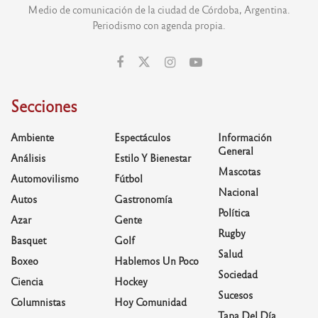
Medio de comunicación de la ciudad de Córdoba, Argentina.
Periodismo con agenda propia.
Secciones
Ambiente
Espectáculos
Información
General
Análisis
Estilo Y Bienestar
Mascotas
Automovilismo
Fútbol
Nacional
Autos
Gastronomía
Política
Azar
Gente
Rugby
Basquet
Golf
Salud
Boxeo
Hablemos Un Poco
Sociedad
Ciencia
Hockey
Sucesos
Columnistas
Hoy Comunidad
Tapa Del Día