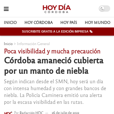
INICIO
HOY CÓRDOBA
HOY PAÍS
HOY MUNDO
SUSCRIBITE GRATIS A LA EDICIÓN IMPRESA 🗞
Inicio
Información General
Poca visibilidad y mucha precaución
Córdoba amaneció cubierta
por un manto de niebla
Según indican desde el SMN, hoy será un día
con intensa humedad y con grandes bancos de
niebla. La Policía Caminera emitió una alerta
por la escasa visibilidad en las rutas.
Por
Redacción HDC
26 de julio de 2022