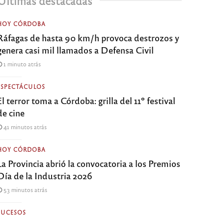
Últimas destacadas
HOY CÓRDOBA
Ráfagas de hasta 90 km/h provoca destrozos y
genera casi mil llamados a Defensa Civil
1 minuto atrás
ESPECTÁCULOS
El terror toma a Córdoba: grilla del 11º festival
de cine
41 minutos atrás
HOY CÓRDOBA
La Provincia abrió la convocatoria a los Premios
Día de la Industria 2026
53 minutos atrás
SUCESOS