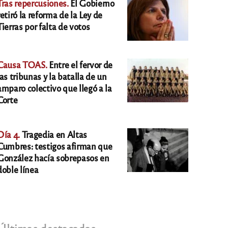
Tras repercusiones.
El Gobierno
retiró la reforma de la Ley de
Tierras por falta de votos
Causa TOAS.
Entre el fervor de
las tribunas y la batalla de un
amparo colectivo que llegó a la
Corte
Día 4.
Tragedia en Altas
Cumbres: testigos afirman que
González hacía sobrepasos en
doble línea